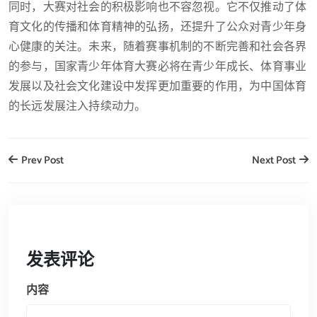
同时，大赛对社会的积极影响也不容忽视。它不仅推动了体
育文化的传播和体育精神的弘扬，还提升了公众对青少年身
心健康的关注。未来，随着赛事机制的不断完善和社会各界
的参与，国家青少年体育大赛必将在青少年成长、体育事业
发展以及社会文化建设中发挥更加重要的作用，为中国体育
的长远发展注入持续动力。
Prev Post
Next Post
发表评论
内容