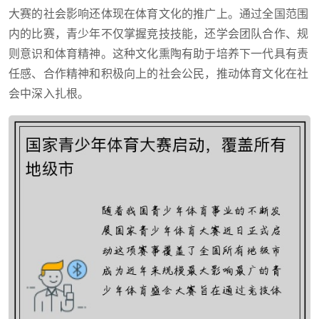
大赛的社会影响还体现在体育文化的推广上。通过全国范围
内的比赛，青少年不仅掌握竞技技能，还学会团队合作、规
则意识和体育精神。这种文化熏陶有助于培养下一代具有责
任感、合作精神和积极向上的社会公民，推动体育文化在社
会中深入扎根。