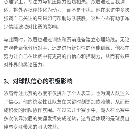
心理学上，专注力与抗压能力密切相关。浓眉通过自我调
适，将外界批评转化为动力，而不是干扰。他在采访中多次
强调自己关注的只是如何帮助球队获胜，这种心态有助于减
少情绪波动对比赛的影响。
与此同时，浓眉也通过训练和赛前准备建立心理防线。无论
是观看录像分析对手，还是进行针对性的体能训练，他都在
努力让自己在比赛中有更高的自信心和控制力，从而有效应
对外界的舆论压力。
3、对球队信心的积极影响
浓眉专注比赛的态度不仅提升了个人表现，也为湖人队注入
了信心。他的稳定性让队友在关键时刻更加依赖他，从而形
成积极的团队协作氛围。在过去几个赛季中，湖人在比赛中
多次依靠浓眉的关键发挥完成逆转，这背后体现的是球员自
律与专注带来的团队效益。