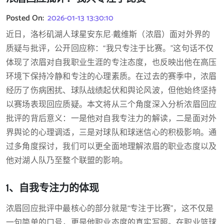
Posted On:
2026-01-13 13:30:10
近日，洛杉矶湖人球星安东尼·戴维斯（浓眉）面对外界的
质疑与批评，公开回应称：“我只专注于比赛。”这句话不仅
体现了浓眉对自我职业生涯的专注态度，也反映出他在高压
环境下保持冷静和专注的心理素质。在过去的赛季中，浓眉
经历了伤病困扰、球队战绩起伏和舆论风波，但他始终坚持
以赛场表现回应质疑。本文将从三个角度深入分析浓眉回应
批评的背后意义：一是他对自我专注力的解读，二是面对外
界舆论的心理调适，三是对球队和球迷信心的积极影响。通
过多角度探讨，我们可以更全面地理解浓眉的职业态度以及
他对湖人队乃至整个联盟的影响。
1、自我专注力的体现
浓眉回应批评中最核心的部分就是“专注于比赛”，这不仅是
一句简单的口号，更是他职业态度的真实写照。在职业篮球