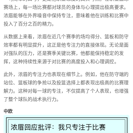
赛场上，每一场比赛都对球员的身体与心理提出极高要求。
浓眉能够在外界噪音中保持专注，意味着他在训练和比赛中
投入了百分之百的精力。
从数据上来看，浓眉在近几个赛季的场均得分、篮板和防守
效率都有明显提升，这正是他专注力的直接体现。无论是面
对强队的压力，还是赛季关键比赛，他都能保持稳定的发
挥，这种持续性来源于对比赛的高度投入和心理调控。
此外，浓眉的专注力也表现在细节上。例如，他在防守端的
站位、篮板球的争抢以及投篮选择上都表现出极高的比赛理
解力。这种对每一球的专注，不仅提高了个人表现，也增强
了整个球队的战术执行力。
中欧