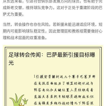
从长远来看，引进符合俱乐部发展方向的球员，也有助于完
成新老交替，维持球队竞争力。这对于正处于重建阶段的巴
萨尤为重要。
当然，转会操作也存在风险。若新援未能迅速适应环境，短
期内可能影响球队稳定性，因此管理层和教练组需要做好心
理和战术层面的双重准备。