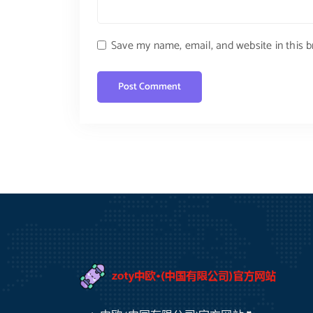
Save my name, email, and website in this 