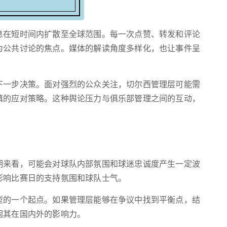
息在短时间内扩散至全球范围。每一次点赞、转发和评论
为公共讨论的焦点。媒体的解读角度多样化，也让事件呈
下一步决策。面对强烈的公众关注，切尔西管理层可能需
慎的应对策略。这种舆论压力与俱乐部管理之间的互动，
期来看，可能会对球队内部氛围和球迷忠诚度产生一定波
影响比赛日的支持氛围和球队士气。
型的一个起点。如果管理层能够在争议中找到平衡点，结
固其在国内外的影响力。