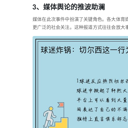
3、媒体舆论的推波助澜
媒体在此次事件中扮演了关键角色。各大体育
更广泛的社会关注。这种报道方式往往会放大