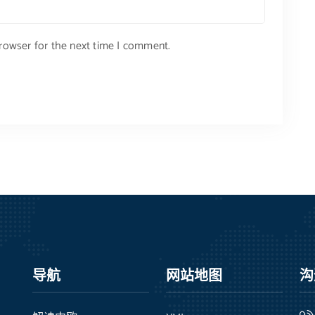
browser for the next time I comment.
导航
网站地图
沟