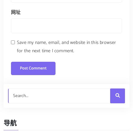
网址
Save my name, email, and website in this browser
for the next time I comment.
导航