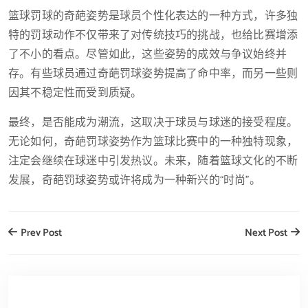
篮球罚球的奇葩姿势是球员个性化表达的一种方式，许多独
特的罚球动作不仅带来了对传统技巧的挑战，也给比赛增添
了不小的看点。尽管如此，这些姿势的成效与争议始终并
存。有些球员通过奇葩罚球姿势提高了命中率，而另一些则
因其不稳定性而受到质疑。
最终，是否能成为潮流，这取决于球员与球迷的接受程度。
无论如何，奇葩罚球姿势作为篮球比赛中的一种独特现象，
注定会继续在球迷中引发热议。未来，随着篮球文化的不断
发展，奇葩罚球姿势或许将成为一种新兴的“时尚”。
Prev Post
Next Post