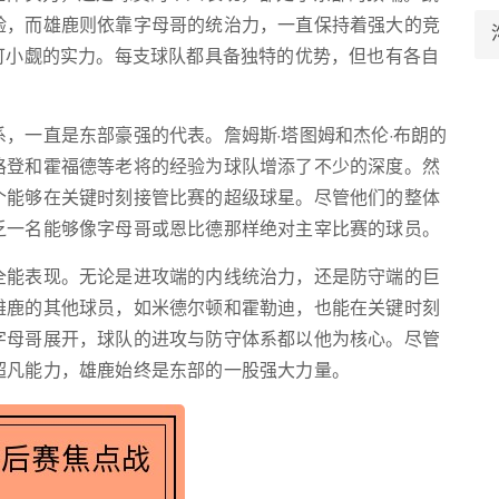
验，而雄鹿则依靠字母哥的统治力，一直保持着强大的竞
可小觑的实力。每支球队都具备独特的优势，但也有各自
，一直是东部豪强的代表。詹姆斯·塔图姆和杰伦·布朗的
格登和霍福德等老将的经验为球队增添了不少的深度。然
个能够在关键时刻接管比赛的超级球星。尽管他们的整体
乏一名能够像字母哥或恩比德那样绝对主宰比赛的球员。
全能表现。无论是进攻端的内线统治力，还是防守端的巨
雄鹿的其他球员，如米德尔顿和霍勒迪，也能在关键时刻
字母哥展开，球队的进攻与防守体系都以他为核心。尽管
超凡能力，雄鹿始终是东部的一股强大力量。