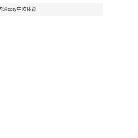
沟通zoty中欧体育