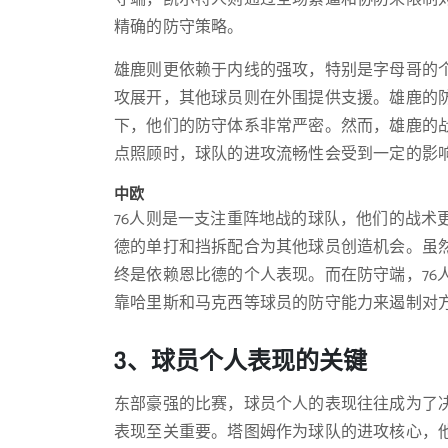
精确的防守策略。
雄鹿则更依赖于内线的强攻，特别是字母哥的
攻展开，其他球员则在外围提供支援。雄鹿的
下，他们的防守体系非常严密。然而，雄鹿的
点照顾时，球队的进攻流畅性会受到一定的影
中欧
76人则是一支注重阵地战的球队，他们的战术
德的单打和挡拆配合为其他球员创造机会。虽然
终是依赖恩比德的个人表现。而在防守端，76
靠哈里斯和马克西等球员的防守能力来遏制对
3、球员个人表现的关键
东部豪强的比赛，球员个人的表现往往成为了
表现至关重要。塔图姆作为球队的进攻核心，