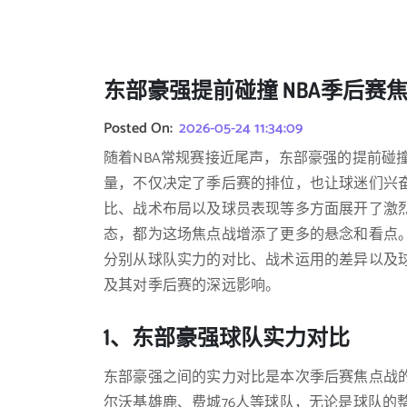
东部豪强提前碰撞 NBA季后赛
Posted On:
2026-05-24 11:34:09
随着NBA常规赛接近尾声，东部豪强的提前碰
量，不仅决定了季后赛的排位，也让球迷们兴
比、战术布局以及球员表现等多方面展开了激
态，都为这场焦点战增添了更多的悬念和看点
分别从球队实力的对比、战术运用的差异以及
及其对季后赛的深远影响。
1、东部豪强球队实力对比
东部豪强之间的实力对比是本次季后赛焦点战
尔沃基雄鹿、费城76人等球队，无论是球队的