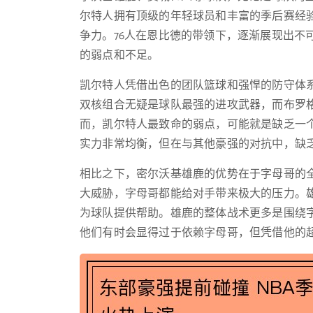
尔特人拥有顶级的年轻球员和丰富的季后赛经
争力。76人在恩比德的带领下，逐渐展现出不
的弱点和不足。
凯尔特人凭借出色的团队篮球和强悍的防守体系
双核组合无疑是球队最强的进攻武器，而布罗
而，凯尔特人最致命的弱点，可能就是缺乏一
实力非常均衡，但在与其他豪强的对抗中，缺
相比之下，密尔沃基雄鹿的优势在于字母哥的
大威胁，字母哥都能给对手带来极大的压力。
为球队提供帮助。雄鹿的整体战术更多是围绕
他们有时会显得过于依赖字母哥，但凭借他的