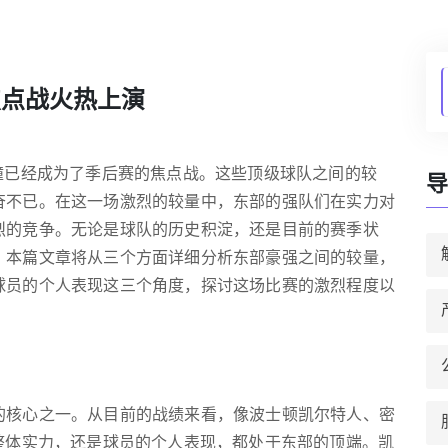
焦点战火热上演
撞已经成为了季后赛的焦点战。这些顶级球队之间的较
导
奋不已。在这一场激烈的较量中，东部的强队们在实力对
烈的竞争。无论是球队的历史积淀，还是目前的赛季状
。本篇文章将从三个方面详细分析东部豪强之间的较量，
球员的个人表现这三个角度，探讨这场比赛的激烈程度以
的核心之一。从目前的战绩来看，像波士顿凯尔特人、密
整体实力，还是球员的个人表现，都处于东部的顶端。凯