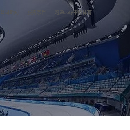
公司新闻
服务宗旨
沟通zoty中欧体育