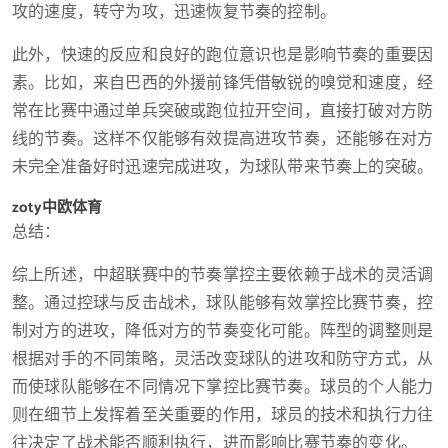
攻的速度，转守为攻，迅速恢复节奏的控制。
此外，快速的反应和良好的跑位意识也是影响节奏的重要因
素。比如，来自巴西的外援前锋凭借敏锐的嗅觉和速度，经
常在比赛中通过单兵突破或跑位拉开空间，直接打破对方防
线的节奏。这样不仅能够有效提高进攻节奏，还能够在对方
未完全准备好时迅速完成进攻，为球队带来节奏上的突破。
zoty中欧体育
总结：
综上所述，中超联赛中的节奏掌控主要依赖于战术的灵活调
整。通过控球与反击战术，球队能够有效掌控比赛节奏，控
制对方的进攻，降低对方的节奏变化可能。阵型的调整则是
根据对手的不同策略，灵活改变球队的进攻和防守方式，从
而使球队能够在不同情况下掌控比赛节奏。球员的个人能力
则在细节上发挥着至关重要的作用，球员的技术和执行力往
往决定了战术能否顺利执行，进而影响比赛节奏的变化。