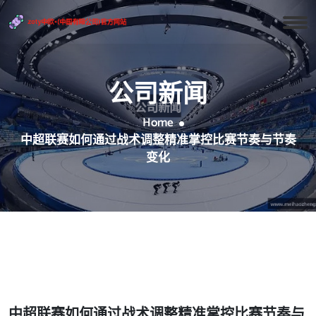
公司新闻
Home
中超联赛如何通过战术调整精准掌控比赛节奏与节奏
变化
中超联赛如何通过战术调整精准掌控比赛节奏与