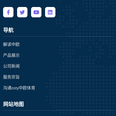
导航
解读中欧
产品展示
公司新闻
服务宗旨
沟通zoty中欧体育
网站地图